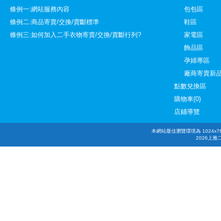
條例一:網站服務內容
包包區
條例二:商品寄賣/交換/賣斷標準
鞋區
條例三:如何加入二手衣物寄賣/交換/賣斷行列?
家電區
飾品區
孕婦專區
廠商寄賣新
點數兌換區
購物車(0)
店鋪導覽
本網站最佳瀏覽環境為 1024x768，
2026上雅二手